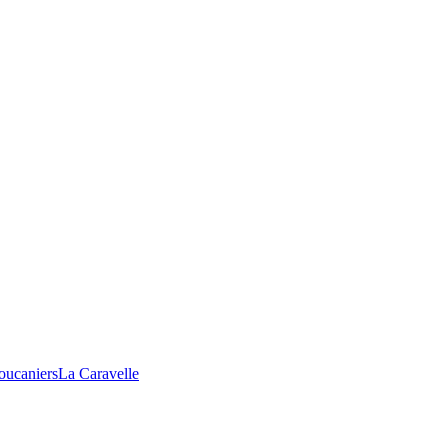
oucaniers
La Caravelle