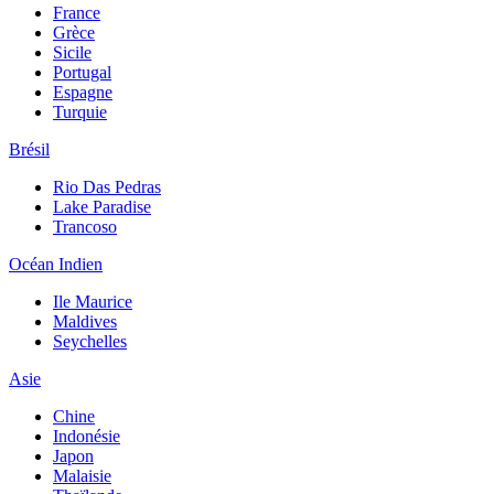
France
Grèce
Sicile
Portugal
Espagne
Turquie
Brésil
Rio Das Pedras
Lake Paradise
Trancoso
Océan Indien
Ile Maurice
Maldives
Seychelles
Asie
Chine
Indonésie
Japon
Malaisie