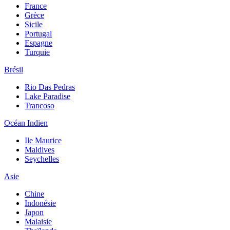
France
Grèce
Sicile
Portugal
Espagne
Turquie
Brésil
Rio Das Pedras
Lake Paradise
Trancoso
Océan Indien
Ile Maurice
Maldives
Seychelles
Asie
Chine
Indonésie
Japon
Malaisie