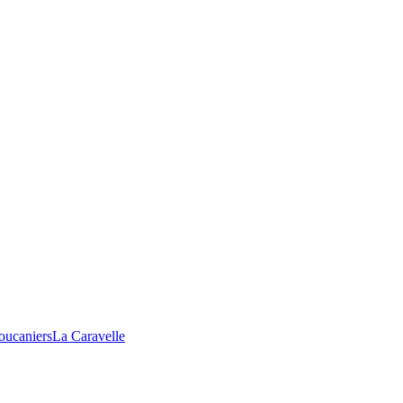
oucaniers
La Caravelle