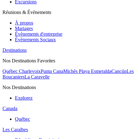
Excursions
Réunions & Évènements
À propos
Mariages
Évènements d'entreprise
Évènements Sociaux
Destinations
Nos Destinations Favorites
Québec Charlevoix
Punta Cana
Michès Playa Esmeralda
Cancún
Les
Boucaniers
La Caravelle
Nos Destinations
Explorez
Canada
Québec
Les Caraïbes