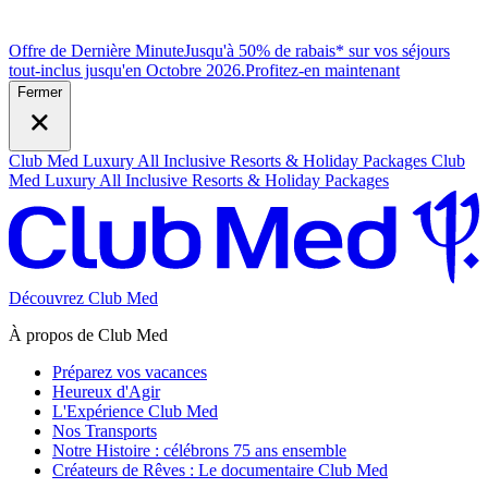
Offre de Dernière Minute
Jusqu'à 50% de rabais* sur vos séjours
tout-inclus jusqu'en Octobre 2026.
P
rofitez-en maintenant
Fermer
Club Med Luxury All Inclusive Resorts & Holiday Packages
Club
Med Luxury All Inclusive Resorts & Holiday Packages
Découvrez Club Med
À propos de Club Med
Préparez vos vacances
Heureux d'Agir
L'Expérience Club Med
Nos Transports
Notre Histoire : célébrons 75 ans ensemble
Créateurs de Rêves : Le documentaire Club Med