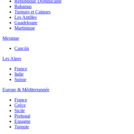
République Dominicaine
Bahamas
Turques et Caïques
Les Antilles
Guadeloupe
Martinique
Mexique
Cancún
Les Alpes
France
Italie
Suisse
Europe & Méditerrannée
France
Grèce
Sicile
Portugal
Espagne
Turquie