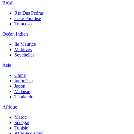
Brésil
Rio Das Pedras
Lake Paradise
Trancoso
Océan Indien
Ile Maurice
Maldives
Seychelles
Asie
Chine
Indonésie
Japon
Malaisie
Thaïlande
Afrique
Maroc
Sénégal
Tunisie
Afrique du Sud