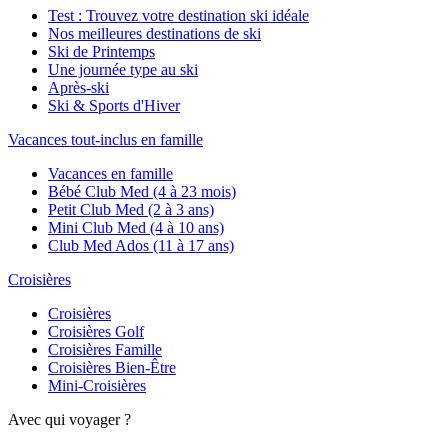
Test : Trouvez votre destination ski idéale
Nos meilleures destinations de ski
Ski de Printemps
Une journée type au ski
Après-ski
Ski & Sports d'Hiver
Vacances tout-inclus en famille
Vacances en famille
Bébé Club Med (4 à 23 mois)
Petit Club Med (2 à 3 ans)
Mini Club Med (4 à 10 ans)
Club Med Ados (11 à 17 ans)
Croisières
Croisières
Croisières Golf
Croisières Famille
Croisières Bien-Être
Mini-Croisières
Avec qui voyager ?