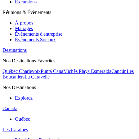
Excursions
Réunions & Évènements
À propos
Mariages
Évènements d'entreprise
Évènements Sociaux
Destinations
Nos Destinations Favorites
Québec Charlevoix
Punta Cana
Michès Playa Esmeralda
Cancún
Les
Boucaniers
La Caravelle
Nos Destinations
Explorez
Canada
Québec
Les Caraïbes