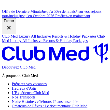
Offre de Dernière Minute
Jusqu'à 50% de rabais* sur vos séjours
tout-inclus jusqu'en Octobre 2026.
P
rofitez-en maintenant
Fermer
Club Med Luxury All Inclusive Resorts & Holiday Packages
Club
Med Luxury All Inclusive Resorts & Holiday Packages
Découvrez Club Med
À propos de Club Med
Préparez vos vacances
Heureux d'Agir
L'Expérience Club Med
Nos Transports
Notre Histoire : célébrons 75 ans ensemble
Créateurs de Rêves : Le documentaire Club Med