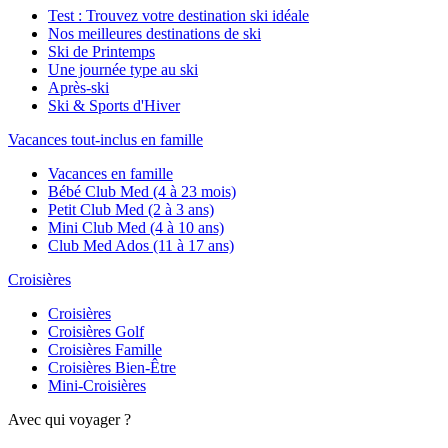
Test : Trouvez votre destination ski idéale
Nos meilleures destinations de ski
Ski de Printemps
Une journée type au ski
Après-ski
Ski & Sports d'Hiver
Vacances tout-inclus en famille
Vacances en famille
Bébé Club Med (4 à 23 mois)
Petit Club Med (2 à 3 ans)
Mini Club Med (4 à 10 ans)
Club Med Ados (11 à 17 ans)
Croisières
Croisières
Croisières Golf
Croisières Famille
Croisières Bien-Être
Mini-Croisières
Avec qui voyager ?