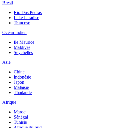
Brésil
Rio Das Pedras
Lake Paradise
Trancoso
Océan Indien
Ile Maurice
Maldives
Seychelles
Asie
Chine
Indonésie
Japon
Malaisie
Thaïlande
Afrique
Maroc
Sénégal
Tunisie
Afrique du Sud