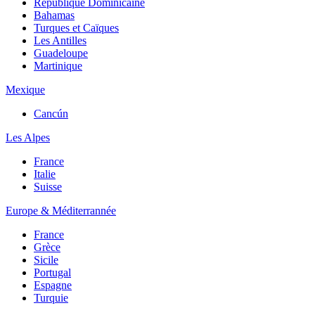
République Dominicaine
Bahamas
Turques et Caïques
Les Antilles
Guadeloupe
Martinique
Mexique
Cancún
Les Alpes
France
Italie
Suisse
Europe & Méditerrannée
France
Grèce
Sicile
Portugal
Espagne
Turquie