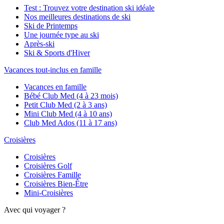
Test : Trouvez votre destination ski idéale
Nos meilleures destinations de ski
Ski de Printemps
Une journée type au ski
Après-ski
Ski & Sports d'Hiver
Vacances tout-inclus en famille
Vacances en famille
Bébé Club Med (4 à 23 mois)
Petit Club Med (2 à 3 ans)
Mini Club Med (4 à 10 ans)
Club Med Ados (11 à 17 ans)
Croisières
Croisières
Croisières Golf
Croisières Famille
Croisières Bien-Être
Mini-Croisières
Avec qui voyager ?