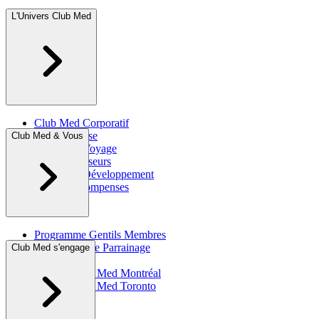
L'Univers Club Med
Club Med Corporatif
Espace Presse
Club Med & Vous
Agents de Voyage
Site Fournisseurs
Club Med Développement
Prix & Récompenses
Programme Gentils Membres
Programme de Parrainage
Club Med s'engage
Brochures
Agence Club Med Montréal
Agence Club Med Toronto