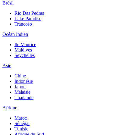
Brésil
Rio Das Pedras
Lake Paradise
Trancoso
Océan Indien
Ile Maurice
Maldives
Seychelles
Asie
Chine
Indonésie
Japon
Malaisie
Thaïlande
Afrique
Maroc
Sénégal
Tunisie
Afrique du Sud