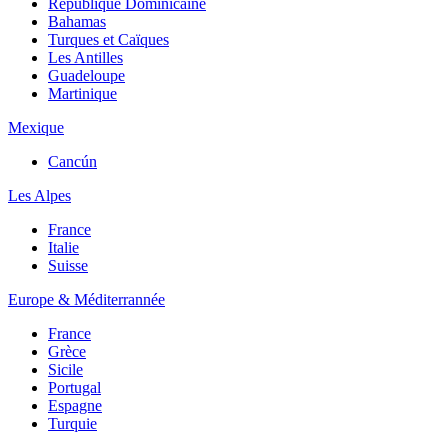
République Dominicaine
Bahamas
Turques et Caïques
Les Antilles
Guadeloupe
Martinique
Mexique
Cancún
Les Alpes
France
Italie
Suisse
Europe & Méditerrannée
France
Grèce
Sicile
Portugal
Espagne
Turquie