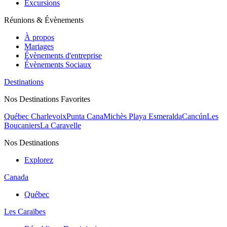
Excursions
Réunions & Évènements
À propos
Mariages
Évènements d'entreprise
Évènements Sociaux
Destinations
Nos Destinations Favorites
Québec Charlevoix
Punta Cana
Michès Playa Esmeralda
Cancún
Les
Boucaniers
La Caravelle
Nos Destinations
Explorez
Canada
Québec
Les Caraïbes