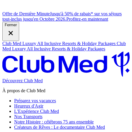
Offre de Dernière Minute
Jusqu'à 50% de rabais* sur vos séjours
tout-inclus jusqu'en Octobre 2026.
P
rofitez-en maintenant
Fermer
Club Med Luxury All Inclusive Resorts & Holiday Packages
Club
Med Luxury All Inclusive Resorts & Holiday Packages
Découvrez Club Med
À propos de Club Med
Préparez vos vacances
Heureux d'Agir
L'Expérience Club Med
Nos Transports
Notre Histoire : célébrons 75 ans ensemble
Créateurs de Rêves : Le documentaire Club Med