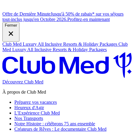
Offre de Dernière Minute
Jusqu'à 50% de rabais* sur vos séjours
tout-inclus jusqu'en Octobre 2026.
P
rofitez-en maintenant
Fermer
Club Med Luxury All Inclusive Resorts & Holiday Packages
Club
Med Luxury All Inclusive Resorts & Holiday Packages
Découvrez Club Med
À propos de Club Med
Préparez vos vacances
Heureux d'Agir
L'Expérience Club Med
Nos Transports
Notre Histoire : célébrons 75 ans ensemble
Créateurs de Rêves : Le documentaire Club Med