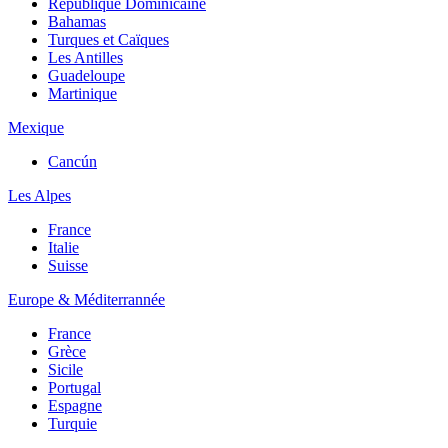
République Dominicaine
Bahamas
Turques et Caïques
Les Antilles
Guadeloupe
Martinique
Mexique
Cancún
Les Alpes
France
Italie
Suisse
Europe & Méditerrannée
France
Grèce
Sicile
Portugal
Espagne
Turquie