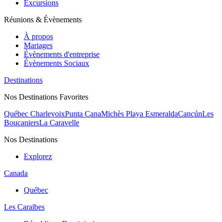
Excursions
Réunions & Évènements
À propos
Mariages
Évènements d'entreprise
Évènements Sociaux
Destinations
Nos Destinations Favorites
Québec Charlevoix
Punta Cana
Michès Playa Esmeralda
Cancún
Les
Boucaniers
La Caravelle
Nos Destinations
Explorez
Canada
Québec
Les Caraïbes