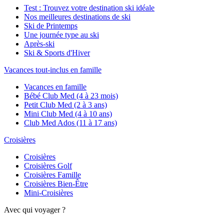
Test : Trouvez votre destination ski idéale
Nos meilleures destinations de ski
Ski de Printemps
Une journée type au ski
Après-ski
Ski & Sports d'Hiver
Vacances tout-inclus en famille
Vacances en famille
Bébé Club Med (4 à 23 mois)
Petit Club Med (2 à 3 ans)
Mini Club Med (4 à 10 ans)
Club Med Ados (11 à 17 ans)
Croisières
Croisières
Croisières Golf
Croisières Famille
Croisières Bien-Être
Mini-Croisières
Avec qui voyager ?