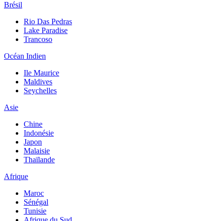
Brésil
Rio Das Pedras
Lake Paradise
Trancoso
Océan Indien
Ile Maurice
Maldives
Seychelles
Asie
Chine
Indonésie
Japon
Malaisie
Thaïlande
Afrique
Maroc
Sénégal
Tunisie
Afrique du Sud