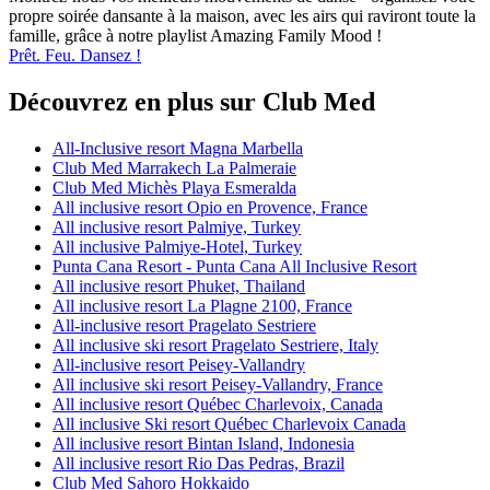
propre soirée dansante à la maison, avec les airs qui raviront toute la
famille, grâce à notre playlist Amazing Family Mood !
Prêt. Feu. Dansez !
Découvrez en plus sur Club Med
All-Inclusive resort Magna Marbella
Club Med Marrakech La Palmeraie
Club Med Michès Playa Esmeralda
All inclusive resort Opio en Provence, France
All inclusive resort Palmiye, Turkey
All inclusive Palmiye-Hotel, Turkey
Punta Cana Resort - Punta Cana All Inclusive Resort
All inclusive resort Phuket, Thailand
All inclusive resort La Plagne 2100, France
All-inclusive resort Pragelato Sestriere
All inclusive ski resort Pragelato Sestriere, Italy
All-inclusive resort Peisey-Vallandry
All inclusive ski resort Peisey-Vallandry, France
All inclusive resort Québec Charlevoix, Canada
All inclusive Ski resort Québec Charlevoix Canada
All inclusive resort Bintan Island, Indonesia
All inclusive resort Rio Das Pedras, Brazil
Club Med Sahoro Hokkaido