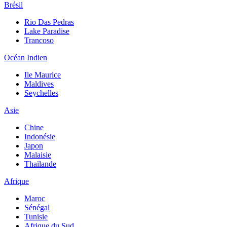
Brésil
Rio Das Pedras
Lake Paradise
Trancoso
Océan Indien
Ile Maurice
Maldives
Seychelles
Asie
Chine
Indonésie
Japon
Malaisie
Thaïlande
Afrique
Maroc
Sénégal
Tunisie
Afrique du Sud