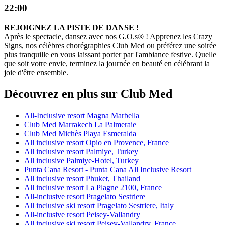
22:00
REJOIGNEZ LA PISTE DE DANSE !
Après le spectacle, dansez avec nos G.O.s® ! Apprenez les Crazy
Signs, nos célèbres chorégraphies Club Med ou préférez une soirée
plus tranquille en vous laissant porter par l'ambiance festive. Quelle
que soit votre envie, terminez la journée en beauté en célébrant la
joie d'être ensemble.
Découvrez en plus sur Club Med
All-Inclusive resort Magna Marbella
Club Med Marrakech La Palmeraie
Club Med Michès Playa Esmeralda
All inclusive resort Opio en Provence, France
All inclusive resort Palmiye, Turkey
All inclusive Palmiye-Hotel, Turkey
Punta Cana Resort - Punta Cana All Inclusive Resort
All inclusive resort Phuket, Thailand
All inclusive resort La Plagne 2100, France
All-inclusive resort Pragelato Sestriere
All inclusive ski resort Pragelato Sestriere, Italy
All-inclusive resort Peisey-Vallandry
All inclusive ski resort Peisey-Vallandry, France