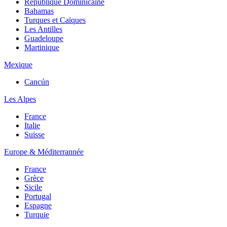
République Dominicaine
Bahamas
Turques et Caïques
Les Antilles
Guadeloupe
Martinique
Mexique
Cancún
Les Alpes
France
Italie
Suisse
Europe & Méditerrannée
France
Grèce
Sicile
Portugal
Espagne
Turquie