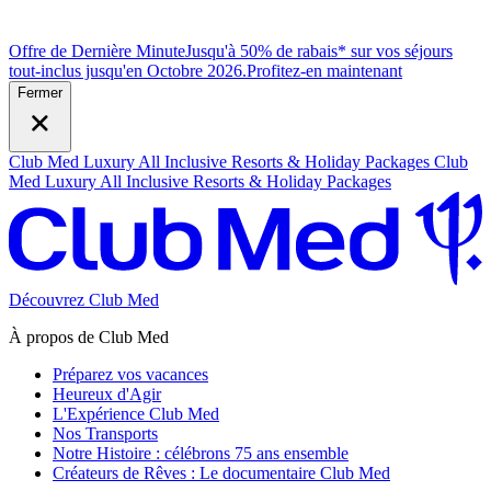
Offre de Dernière Minute
Jusqu'à 50% de rabais* sur vos séjours
tout-inclus jusqu'en Octobre 2026.
P
rofitez-en maintenant
Fermer
Club Med Luxury All Inclusive Resorts & Holiday Packages
Club
Med Luxury All Inclusive Resorts & Holiday Packages
Découvrez Club Med
À propos de Club Med
Préparez vos vacances
Heureux d'Agir
L'Expérience Club Med
Nos Transports
Notre Histoire : célébrons 75 ans ensemble
Créateurs de Rêves : Le documentaire Club Med