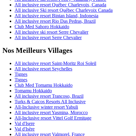
All inclusive resort Québec Charlevoix, Canada
All inclusive Ski resort Québec Charlevoix Canada
All inclusive resort Bintan Island, Indonesia
All inclusive resort Rio Das Pedras, Brazil
Club Med Sahoro Hokkaido
All inclusive ski resort Serre Chevalier
All inclusive resort Serre Chevalier
Nos Meilleurs Villages
All inclusive resort Saint-Moritz Roi Soleil
All inclusive resort Seychelles
Tignes
Tignes
Club Med Tomamu Hokkaido
Tomamu Hokkaido
All inclusive resort Trancoso, Brazil
Turks & Caicos Resorts All Inclusive
All-Inclusive winter resort Yabuli
All inclusive resort Yasmina, Morocco
All-Inclusive resort Vittel Golf Ermitage
Val d'Isere
Val d'Isère
All inclusive resort Valmorel, France