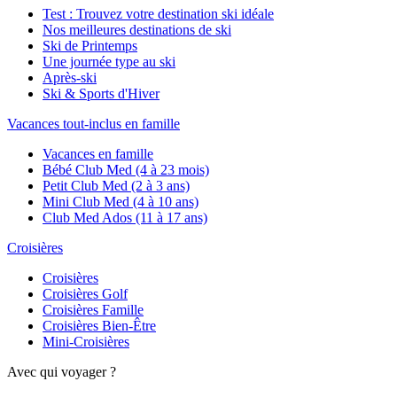
Test : Trouvez votre destination ski idéale
Nos meilleures destinations de ski
Ski de Printemps
Une journée type au ski
Après-ski
Ski & Sports d'Hiver
Vacances tout-inclus en famille
Vacances en famille
Bébé Club Med (4 à 23 mois)
Petit Club Med (2 à 3 ans)
Mini Club Med (4 à 10 ans)
Club Med Ados (11 à 17 ans)
Croisières
Croisières
Croisières Golf
Croisières Famille
Croisières Bien-Être
Mini-Croisières
Avec qui voyager ?