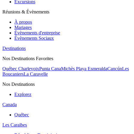
Excursions
Réunions & Évènements
À propos
Mariages
Évènements d'entreprise
Évènements Sociaux
Destinations
Nos Destinations Favorites
Québec Charlevoix
Punta Cana
Michès Playa Esmeralda
Cancún
Les
Boucaniers
La Caravelle
Nos Destinations
Explorez
Canada
Québec
Les Caraïbes