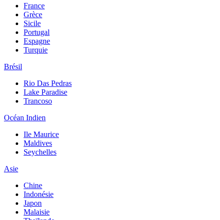
France
Grèce
Sicile
Portugal
Espagne
Turquie
Brésil
Rio Das Pedras
Lake Paradise
Trancoso
Océan Indien
Ile Maurice
Maldives
Seychelles
Asie
Chine
Indonésie
Japon
Malaisie