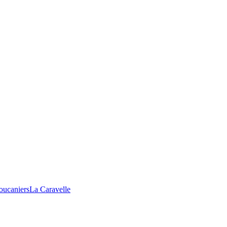
oucaniers
La Caravelle