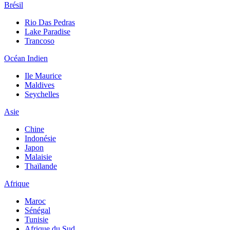
Brésil
Rio Das Pedras
Lake Paradise
Trancoso
Océan Indien
Ile Maurice
Maldives
Seychelles
Asie
Chine
Indonésie
Japon
Malaisie
Thaïlande
Afrique
Maroc
Sénégal
Tunisie
Afrique du Sud