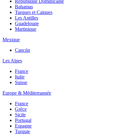
République Dominicaine
Bahamas
Turques et Caïques
Les Antilles
Guadeloupe
Martinique
Mexique
Cancún
Les Alpes
France
Italie
Suisse
Europe & Méditerrannée
France
Grèce
Sicile
Portugal
Espagne
Turquie