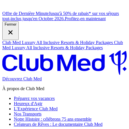
Offre de Dernière Minute
Jusqu'à 50% de rabais* sur vos séjours
tout-inclus jusqu'en Octobre 2026.
P
rofitez-en maintenant
Fermer
Club Med Luxury All Inclusive Resorts & Holiday Packages
Club
Med Luxury All Inclusive Resorts & Holiday Packages
Découvrez Club Med
À propos de Club Med
Préparez vos vacances
Heureux d'Agir
L'Expérience Club Med
Nos Transports
Notre Histoire : célébrons 75 ans ensemble
Créateurs de Rêves : Le documentaire Club Med