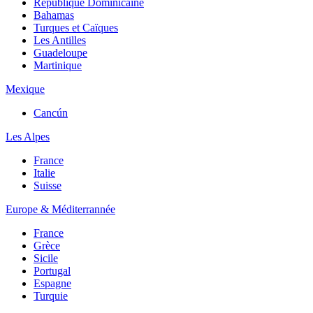
République Dominicaine
Bahamas
Turques et Caïques
Les Antilles
Guadeloupe
Martinique
Mexique
Cancún
Les Alpes
France
Italie
Suisse
Europe & Méditerrannée
France
Grèce
Sicile
Portugal
Espagne
Turquie