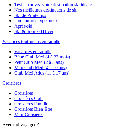
Test : Trouvez votre destination ski idéale
Nos meilleures destinations de ski
Ski de Printemps
Une journée type au ski
Après-ski
Ski & Sports d'Hiver
Vacances tout-inclus en famille
Vacances en famille
Bébé Club Med (4 à 23 mois)
Petit Club Med (2 à 3 ans)
Mini Club Med (4 à 10 ans)
Club Med Ados (11 à 17 ans)
Croisières
Croisières
Croisières Golf
Croisières Famille
Croisières Bien-Être
Mini-Croisières
Avec qui voyager ?