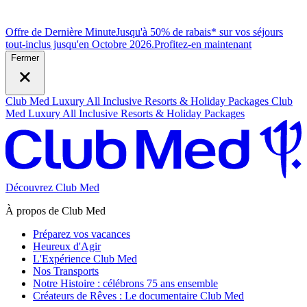
Offre de Dernière Minute
Jusqu'à 50% de rabais* sur vos séjours
tout-inclus jusqu'en Octobre 2026.
P
rofitez-en maintenant
Fermer
Club Med Luxury All Inclusive Resorts & Holiday Packages
Club
Med Luxury All Inclusive Resorts & Holiday Packages
Découvrez Club Med
À propos de Club Med
Préparez vos vacances
Heureux d'Agir
L'Expérience Club Med
Nos Transports
Notre Histoire : célébrons 75 ans ensemble
Créateurs de Rêves : Le documentaire Club Med