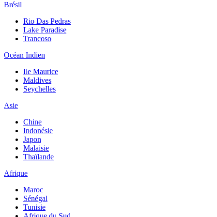
Brésil
Rio Das Pedras
Lake Paradise
Trancoso
Océan Indien
Ile Maurice
Maldives
Seychelles
Asie
Chine
Indonésie
Japon
Malaisie
Thaïlande
Afrique
Maroc
Sénégal
Tunisie
Afrique du Sud