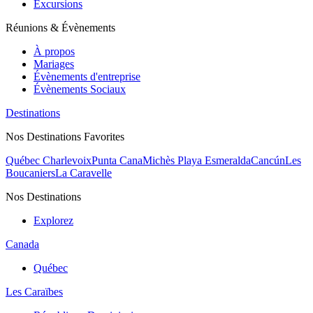
Excursions
Réunions & Évènements
À propos
Mariages
Évènements d'entreprise
Évènements Sociaux
Destinations
Nos Destinations Favorites
Québec Charlevoix
Punta Cana
Michès Playa Esmeralda
Cancún
Les
Boucaniers
La Caravelle
Nos Destinations
Explorez
Canada
Québec
Les Caraïbes