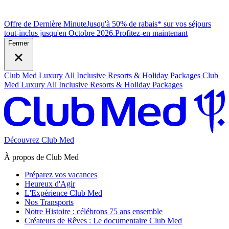
Offre de Dernière Minute
Jusqu'à 50% de rabais* sur vos séjours
tout-inclus jusqu'en Octobre 2026.
P
rofitez-en maintenant
Fermer
Club Med Luxury All Inclusive Resorts & Holiday Packages
Club
Med Luxury All Inclusive Resorts & Holiday Packages
Découvrez Club Med
À propos de Club Med
Préparez vos vacances
Heureux d'Agir
L'Expérience Club Med
Nos Transports
Notre Histoire : célébrons 75 ans ensemble
Créateurs de Rêves : Le documentaire Club Med