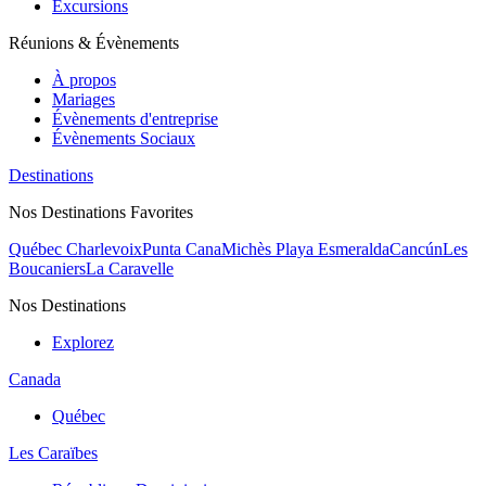
Excursions
Réunions & Évènements
À propos
Mariages
Évènements d'entreprise
Évènements Sociaux
Destinations
Nos Destinations Favorites
Québec Charlevoix
Punta Cana
Michès Playa Esmeralda
Cancún
Les
Boucaniers
La Caravelle
Nos Destinations
Explorez
Canada
Québec
Les Caraïbes