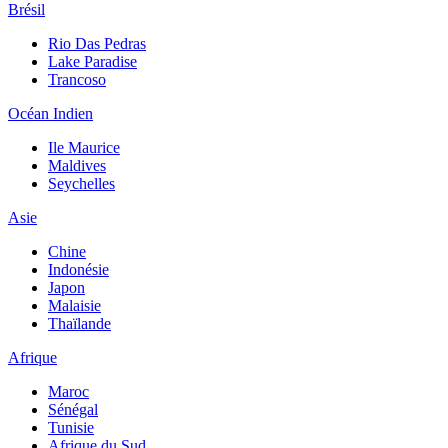
Brésil
Rio Das Pedras
Lake Paradise
Trancoso
Océan Indien
Ile Maurice
Maldives
Seychelles
Asie
Chine
Indonésie
Japon
Malaisie
Thaïlande
Afrique
Maroc
Sénégal
Tunisie
Afrique du Sud