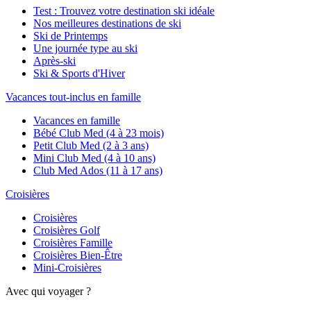
Test : Trouvez votre destination ski idéale
Nos meilleures destinations de ski
Ski de Printemps
Une journée type au ski
Après-ski
Ski & Sports d'Hiver
Vacances tout-inclus en famille
Vacances en famille
Bébé Club Med (4 à 23 mois)
Petit Club Med (2 à 3 ans)
Mini Club Med (4 à 10 ans)
Club Med Ados (11 à 17 ans)
Croisières
Croisières
Croisières Golf
Croisières Famille
Croisières Bien-Être
Mini-Croisières
Avec qui voyager ?