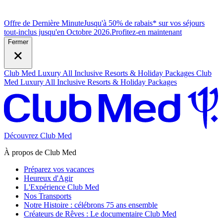
Offre de Dernière Minute
Jusqu'à 50% de rabais* sur vos séjours
tout-inclus jusqu'en Octobre 2026.
P
rofitez-en maintenant
Fermer
Club Med Luxury All Inclusive Resorts & Holiday Packages
Club
Med Luxury All Inclusive Resorts & Holiday Packages
Découvrez Club Med
À propos de Club Med
Préparez vos vacances
Heureux d'Agir
L'Expérience Club Med
Nos Transports
Notre Histoire : célébrons 75 ans ensemble
Créateurs de Rêves : Le documentaire Club Med