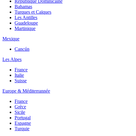
République Dominicaine
Bahamas
Turques et Caïques
Les Antilles
Guadeloupe
Martinique
Mexique
Cancún
Les Alpes
France
Italie
Suisse
Europe & Méditerrannée
France
Grèce
Sicile
Portugal
Espagne
Turquie