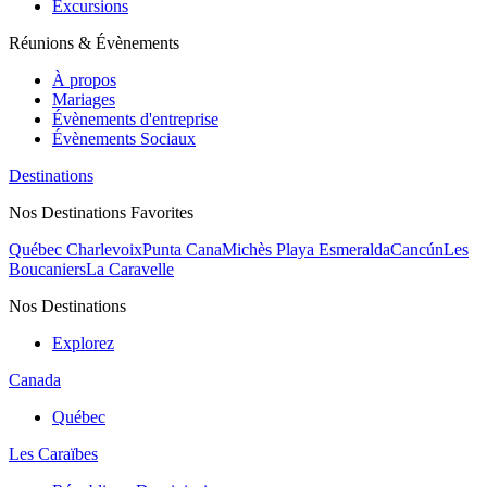
Excursions
Réunions & Évènements
À propos
Mariages
Évènements d'entreprise
Évènements Sociaux
Destinations
Nos Destinations Favorites
Québec Charlevoix
Punta Cana
Michès Playa Esmeralda
Cancún
Les
Boucaniers
La Caravelle
Nos Destinations
Explorez
Canada
Québec
Les Caraïbes