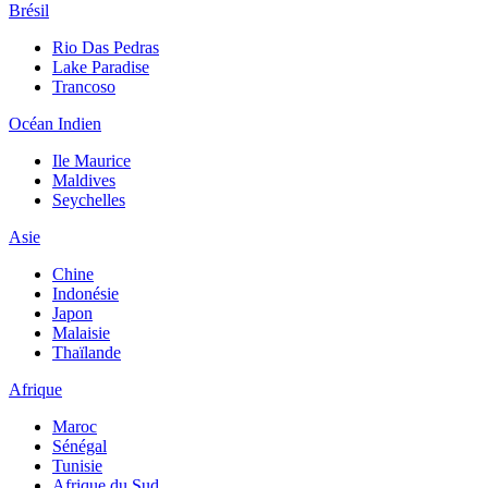
Brésil
Rio Das Pedras
Lake Paradise
Trancoso
Océan Indien
Ile Maurice
Maldives
Seychelles
Asie
Chine
Indonésie
Japon
Malaisie
Thaïlande
Afrique
Maroc
Sénégal
Tunisie
Afrique du Sud