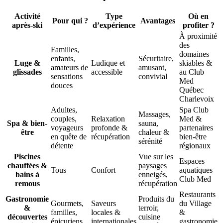
Activité
Type
Où en
Pour qui ?
Avantages
après-ski
d’expérience
profiter ?
À proximité
des
Familles,
domaines
enfants,
Sécuritaire,
Luge &
Ludique et
skiables &
amateurs de
amusant,
glissades
accessible
au Club
sensations
convivial
Med
douces
Québec
Charlevoix
Adultes,
Spa Club
Massages,
couples,
Relaxation
Med &
Spa & bien-
sauna,
voyageurs
profonde &
partenaires
être
chaleur &
en quête de
récupération
bien-être
sérénité
détente
régionaux
Piscines
Vue sur les
Espaces
chauffées &
paysages
Tous
Confort
aquatiques
bains à
enneigés,
Club Med
remous
récupération
Restaurants
Gastronomie
Produits du
Gourmets,
Saveurs
du Village
&
terroir,
familles,
locales &
&
découvertes
cuisine
épicuriens
internationales
gastronomie