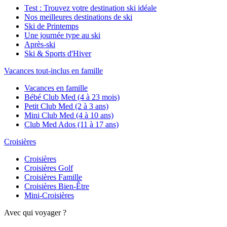
Test : Trouvez votre destination ski idéale
Nos meilleures destinations de ski
Ski de Printemps
Une journée type au ski
Après-ski
Ski & Sports d'Hiver
Vacances tout-inclus en famille
Vacances en famille
Bébé Club Med (4 à 23 mois)
Petit Club Med (2 à 3 ans)
Mini Club Med (4 à 10 ans)
Club Med Ados (11 à 17 ans)
Croisières
Croisières
Croisières Golf
Croisières Famille
Croisières Bien-Être
Mini-Croisières
Avec qui voyager ?