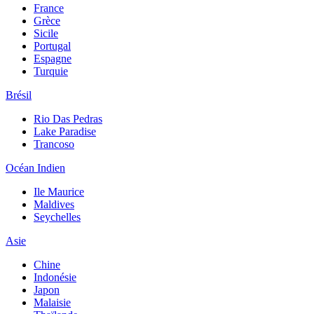
France
Grèce
Sicile
Portugal
Espagne
Turquie
Brésil
Rio Das Pedras
Lake Paradise
Trancoso
Océan Indien
Ile Maurice
Maldives
Seychelles
Asie
Chine
Indonésie
Japon
Malaisie