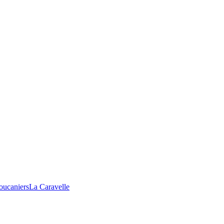
oucaniers
La Caravelle