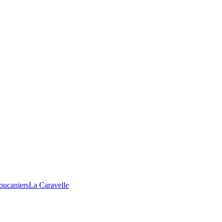
oucaniers
La Caravelle