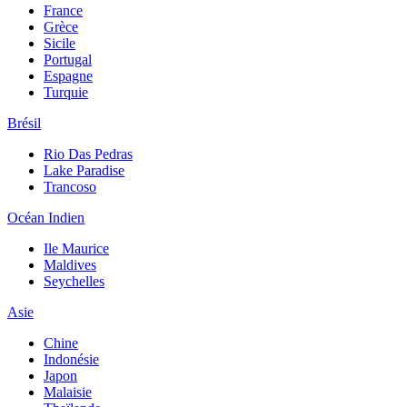
France
Grèce
Sicile
Portugal
Espagne
Turquie
Brésil
Rio Das Pedras
Lake Paradise
Trancoso
Océan Indien
Ile Maurice
Maldives
Seychelles
Asie
Chine
Indonésie
Japon
Malaisie